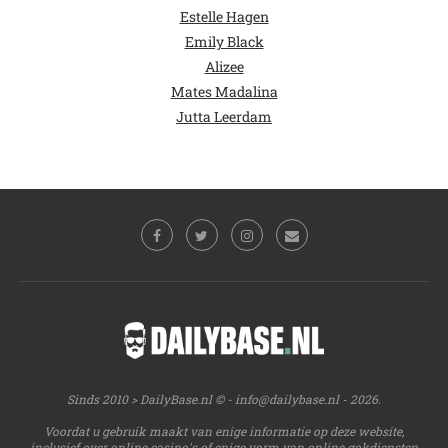
Estelle Hagen
Emily Black
Alizee
Mates Madalina
Jutta Leerdam
Sinds 2010 > DailyBase.nl © -
info@dailybase.nl
- 2026.
Voordat u gebruik maakt van enige informatie op deze website,
inclusief over online casino's of enige vorm van online gokdiensten