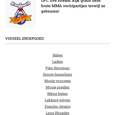
UFC live stream: kijk gratis deze
brute MMA vechtpartijen terwijl ze
gebeuren!
VISUEEL SNOEPGOED
Babes
Ladies
Pien Hersman
Stoute Snapchats
Mooie vrouwen
Mooie meiden
Bikini babes
Lekkere wijven
Epische Jetsers
Lana Rhoades