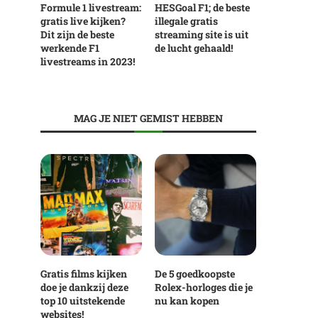
Formule 1 livestream:
HESGoal F1; de beste
gratis live kijken?
illegale gratis
Dit zijn de beste
streaming site is uit
werkende F1
de lucht gehaald!
livestreams in 2023!
MAG JE NIET GEMIST HEBBEN
Gratis films kijken
De 5 goedkoopste
doe je dankzij deze
Rolex-horloges die je
top 10 uitstekende
nu kan kopen
websites!