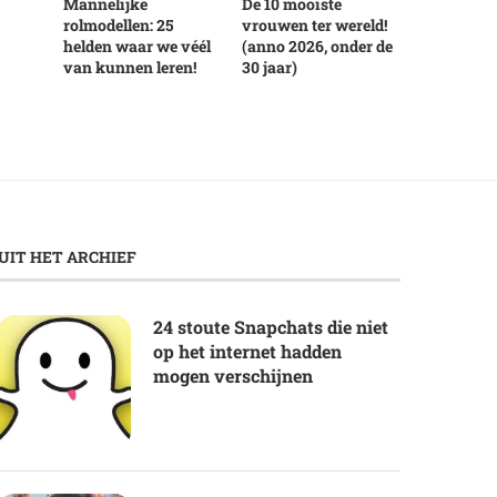
Mannelijke
De 10 mooiste
rolmodellen: 25
vrouwen ter wereld!
helden waar we véél
(anno 2026, onder de
van kunnen leren!
30 jaar)
UIT HET ARCHIEF
24 stoute Snapchats die niet
op het internet hadden
mogen verschijnen