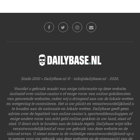
Sinds 2010 > DailyBase.nl © -
info@dailybase.nl
- 2026.
Voordat u gebruik maakt van enige informatie op deze website,
inclusief over online casino's of enige vorm van online gokdiensten
van genoemde websites, raden wij u dringend aan om de lokale wetten
en wetgeving te controleren. Het is uw plicht en verantwoordelijkheid u
te houden aan de nationale en lokale wetten. Dailybase geeft geen
advies over de legaliteit van online casino's, sportweddenschappen of
enige andere vorm van echt geld online gokken in uw land, staat of
stad. U dient zich te houden aan de lokale regels. Dailybase wijst elke
verantwoordelijkheid af voor uw gebruik van deze website en de
inhoud ervan. U stemt ermee in de volledige verantwoordelijkheid op u
te nemen voor uw gebruik van deze websites en de eigenaar(s) van de