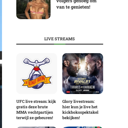
volgers genoeg om
van te genieten!
LIVE STREAMS
UFC live stream: kijk
Glory livestream:
gratis deze brute
hier kun je live het
MMA vechtpartijen
kickboksspektakel
terwijl ze gebeuren!
bekijken!