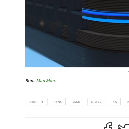
Bron:
Man Man
.
CONCEPT
FANS
GAME
GTA IV
PS5
R