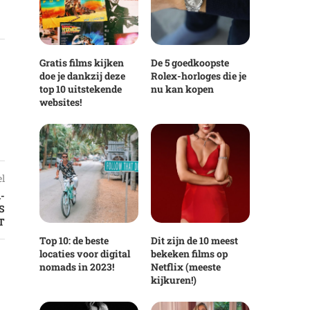
Gratis films kijken
De 5 goedkoopste
doe je dankzij deze
Rolex-horloges die je
top 10 uitstekende
nu kan kopen
websites!
el
-
S
T
Top 10: de beste
Dit zijn de 10 meest
locaties voor digital
bekeken films op
nomads in 2023!
Netflix (meeste
kijkuren!)