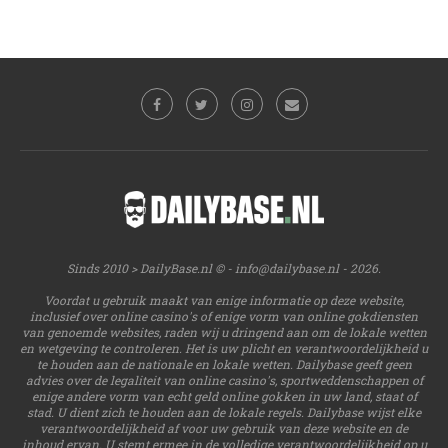
Sinds 2010 > DailyBase.nl © -
info@dailybase.nl
- 2026.
Voordat u gebruik maakt van enige informatie op deze website,
inclusief over online casino's of enige vorm van online gokdiensten
van genoemde websites, raden wij u dringend aan om de lokale wetten
en wetgeving te controleren. Het is uw plicht en verantwoordelijkheid u
te houden aan de nationale en lokale wetten. Dailybase geeft geen
advies over de legaliteit van online casino's, sportweddenschappen of
enige andere vorm van echt geld online gokken in uw land, staat of
stad. U dient zich te houden aan de lokale regels. Dailybase wijst elke
verantwoordelijkheid af voor uw gebruik van deze website en de
inhoud ervan. U stemt ermee in de volledige verantwoordelijkheid op u