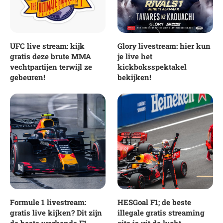
UFC live stream: kijk
Glory livestream: hier kun
gratis deze brute MMA
je live het
vechtpartijen terwijl ze
kickboksspektakel
gebeuren!
bekijken!
Formule 1 livestream:
HESGoal F1; de beste
gratis live kijken? Dit zijn
illegale gratis streaming
de beste werkende F1
site is uit de lucht