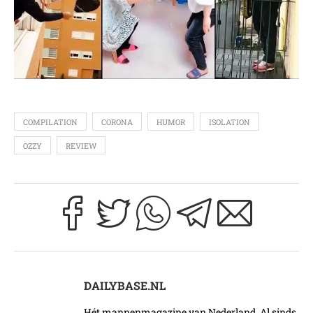
COMPILATION
CORONA
HUMOR
ISOLATION
OZZY
REVIEW
DAILYBASE.NL
Hét mannenmagazine van Nederland. Al sinds