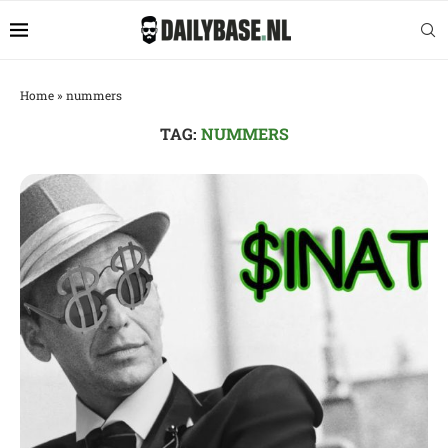
Home
»
nummers
TAG:
NUMMERS