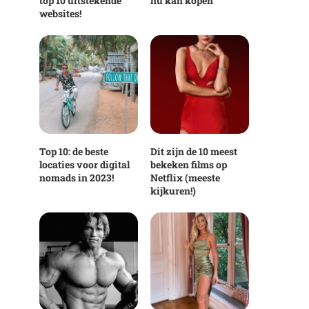
top 10 uitstekende
nu kan kopen
websites!
Top 10: de beste
Dit zijn de 10 meest
locaties voor digital
bekeken films op
nomads in 2023!
Netflix (meeste
kijkuren!)