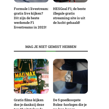
Formule 1 livestream:
HESGoal F1; de beste
gratis live kijken?
illegale gratis
Dit zijn de beste
streaming site is uit
werkende F1
de lucht gehaald!
livestreams in 2023!
MAG JE NIET GEMIST HEBBEN
Gratis films kijken
De 5 goedkoopste
doe je dankzij deze
Rolex-horloges die je