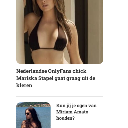
Nederlandse OnlyFans chick
Mariska Stapel gaat graag uit de
kleren
Kun jij je ogen van
Miriam Amato
houden?