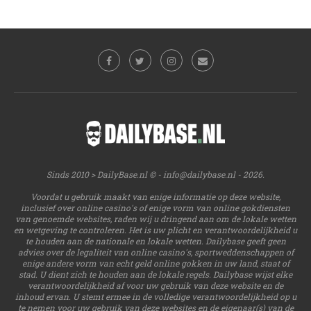
Sinds 2010 > DailyBase.nl © -
info@dailybase.nl
- 2026.
Voordat u gebruik maakt van enige informatie op deze website,
inclusief over online casino's of enige vorm van online gokdiensten
van genoemde websites, raden wij u dringend aan om de lokale wetten
en wetgeving te controleren. Het is uw plicht en verantwoordelijkheid u
te houden aan de nationale en lokale wetten. Dailybase geeft geen
advies over de legaliteit van online casino's, sportweddenschappen of
enige andere vorm van echt geld online gokken in uw land, staat of
stad. U dient zich te houden aan de lokale regels. Dailybase wijst elke
verantwoordelijkheid af voor uw gebruik van deze website en de
inhoud ervan. U stemt ermee in de volledige verantwoordelijkheid op u
te nemen voor uw gebruik van deze websites en de eigenaar(s) van de