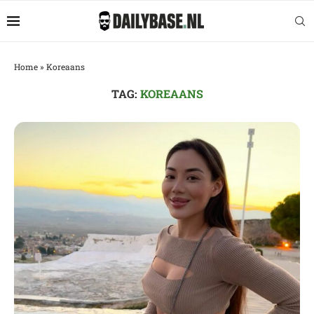
Home
»
Koreaans
TAG:
KOREAANS