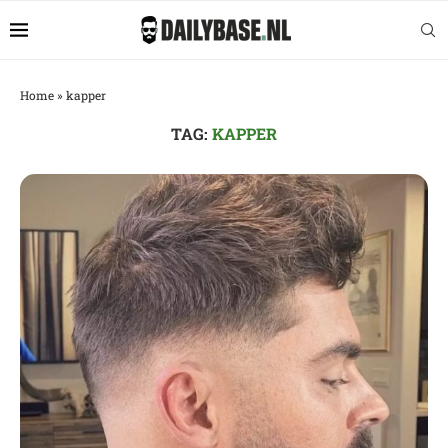
Home
»
kapper
TAG:
KAPPER