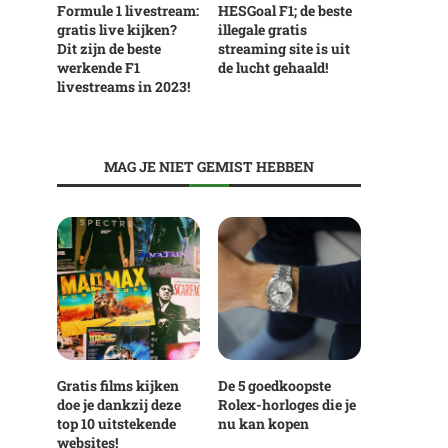
Formule 1 livestream:
HESGoal F1; de beste
gratis live kijken?
illegale gratis
Dit zijn de beste
streaming site is uit
werkende F1
de lucht gehaald!
livestreams in 2023!
MAG JE NIET GEMIST HEBBEN
Gratis films kijken
De 5 goedkoopste
doe je dankzij deze
Rolex-horloges die je
top 10 uitstekende
nu kan kopen
websites!