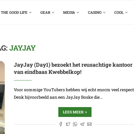
THE GOOD LIFE
GEAR
MEDIA
CASINO
COOL
AG:
JAYJAY
JayJay (Day1) bezoekt het reusachtige kantoor
van eindbaas Kwebbelkop!
Voor sommige YouTubers hebben wij echt enorm veel respect
Denk bijvoorbeeld aan een JayJay Boske die…
LEES MEER