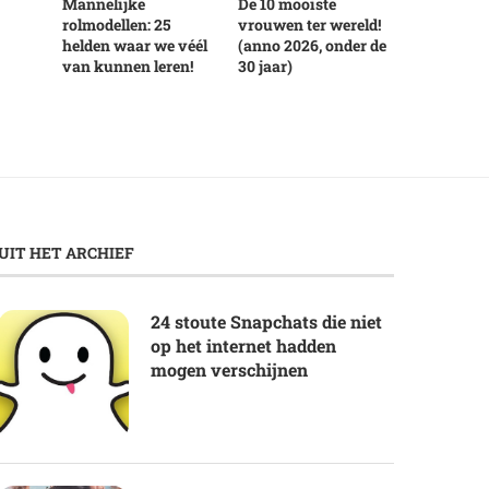
Mannelijke
De 10 mooiste
rolmodellen: 25
vrouwen ter wereld!
helden waar we véél
(anno 2026, onder de
van kunnen leren!
30 jaar)
UIT HET ARCHIEF
24 stoute Snapchats die niet
op het internet hadden
mogen verschijnen