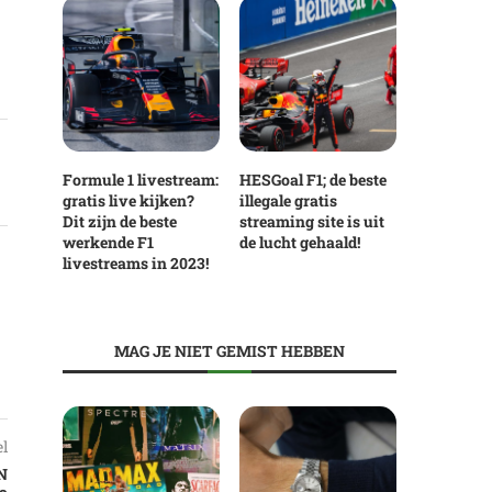
Formule 1 livestream:
HESGoal F1; de beste
gratis live kijken?
illegale gratis
Dit zijn de beste
streaming site is uit
werkende F1
de lucht gehaald!
livestreams in 2023!
MAG JE NIET GEMIST HEBBEN
el
N