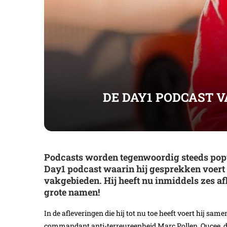
DE DAY1 PODCAST V
Podcasts worden tegenwoordig steeds popul
Day1 podcast waarin hij gesprekken voert 
vakgebieden. Hij heeft nu inmiddels zes a
grote namen!
In de afleveringen die hij tot nu toe heeft voert hij s
commandant anti-terreureenheid Marc Pollen, Qucee, dj L