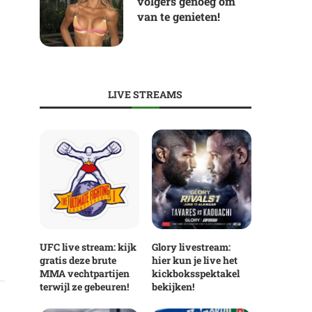
volgers genoeg om
van te genieten!
LIVE STREAMS
UFC live stream: kijk
Glory livestream:
gratis deze brute
hier kun je live het
MMA vechtpartijen
kickboksspektakel
terwijl ze gebeuren!
bekijken!