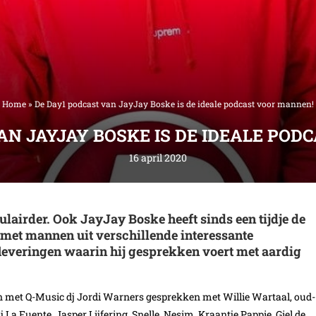
Home
»
De Day1 podcast van JayJay Boske is de ideale podcast voor mannen!
AN JAYJAY BOSKE IS DE IDEALE PO
16 april 2020
airder. Ook JayJay Boske heeft sinds een tijdje de
met mannen uit verschillende interessante
fleveringen waarin hij gesprekken voert met aardig
amen met Q-Music dj Jordi Warners gesprekken met Willie Wartaal, oud-
a Fuente, Jasper Lijfering, Snelle, Nesim, Kraantje Pappie, Giel de