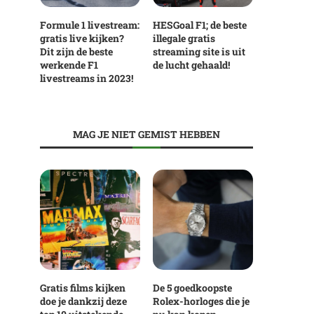
Formule 1 livestream:
HESGoal F1; de beste
gratis live kijken?
illegale gratis
Dit zijn de beste
streaming site is uit
werkende F1
de lucht gehaald!
livestreams in 2023!
MAG JE NIET GEMIST HEBBEN
Gratis films kijken
De 5 goedkoopste
doe je dankzij deze
Rolex-horloges die je