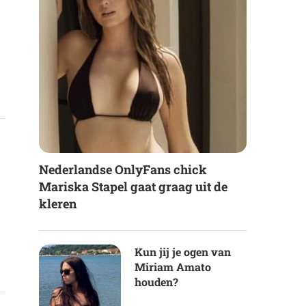
Nederlandse OnlyFans chick
Mariska Stapel gaat graag uit de
kleren
Kun jij je ogen van
Miriam Amato
houden?