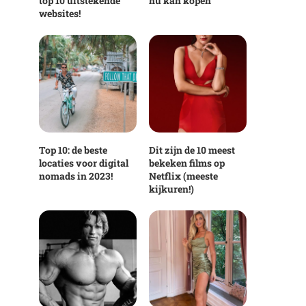
top 10 uitstekende
nu kan kopen
websites!
Top 10: de beste
Dit zijn de 10 meest
locaties voor digital
bekeken films op
nomads in 2023!
Netflix (meeste
kijkuren!)