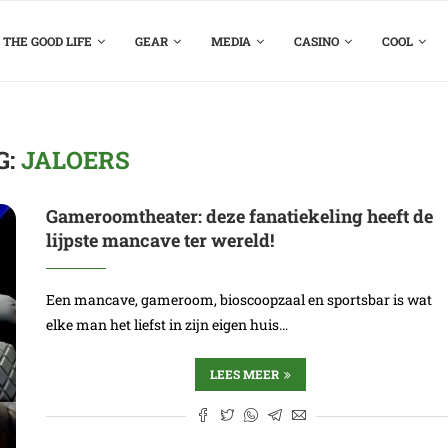
THE GOOD LIFE
GEAR
MEDIA
CASINO
COOL
G:
JALOERS
Gameroomtheater: deze fanatiekeling heeft de
lijpste mancave ter wereld!
Een mancave, gameroom, bioscoopzaal en sportsbar is wat
elke man het liefst in zijn eigen huis…
LEES MEER