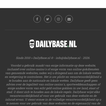
Sinds 2010 > DailyBase.nl © -
info@dailybase.nl
- 2026.
Voordat u gebruik maakt van enige informatie op deze website,
inclusief over online casino's of enige vorm van online gokdiensten
van genoemde websites, raden wij u dringend aan om de lokale wetten
en wetgeving te controleren. Het is uw plicht en verantwoordelijkheid u
te houden aan de nationale en lokale wetten. Dailybase geeft geen
advies over de legaliteit van online casino's, sportweddenschappen of
enige andere vorm van echt geld online gokken in uw land, staat of
stad. U dient zich te houden aan de lokale regels. Dailybase wijst elke
verantwoordelijkheid af voor uw gebruik van deze website en de
inhoud ervan. U stemt ermee in de volledige verantwoordelijkheid op u
te nemen voor uw gebruik van deze websites en de eigenaar(s) van de