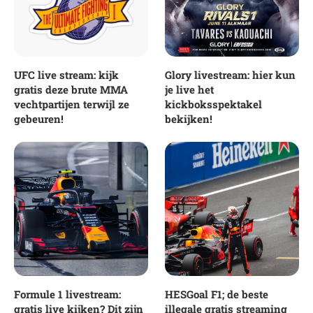
UFC live stream: kijk
Glory livestream: hier kun
gratis deze brute MMA
je live het
vechtpartijen terwijl ze
kickboksspektakel
gebeuren!
bekijken!
Formule 1 livestream:
HESGoal F1; de beste
gratis live kijken? Dit zijn
illegale gratis streaming