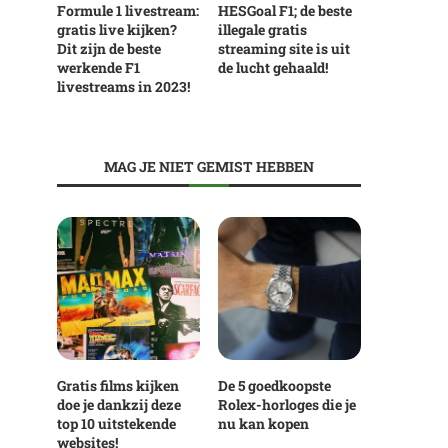
Formule 1 livestream:
HESGoal F1; de beste
gratis live kijken?
illegale gratis
Dit zijn de beste
streaming site is uit
werkende F1
de lucht gehaald!
livestreams in 2023!
MAG JE NIET GEMIST HEBBEN
Gratis films kijken
De 5 goedkoopste
doe je dankzij deze
Rolex-horloges die je
top 10 uitstekende
nu kan kopen
websites!