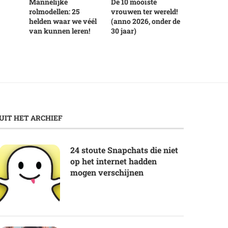
Mannelijke
De 10 mooiste
rolmodellen: 25
vrouwen ter wereld!
helden waar we véél
(anno 2026, onder de
van kunnen leren!
30 jaar)
UIT HET ARCHIEF
24 stoute Snapchats die niet
op het internet hadden
mogen verschijnen