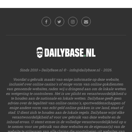
Sinds 2010 > DailyBase.nl © -
info@dailybase.nl
- 2026.
Voordat u gebruik maakt van enige informatie op deze website,
inclusief over online casino's of enige vorm van online gokdiensten
van genoemde websites, raden wij u dringend aan om de lokale wetten
en wetgeving te controleren. Het is uw plicht en verantwoordelijkheid u
te houden aan de nationale en lokale wetten. Dailybase geeft geen
advies over de legaliteit van online casino's, sportweddenschappen of
enige andere vorm van echt geld online gokken in uw land, staat of
stad. U dient zich te houden aan de lokale regels. Dailybase wijst elke
verantwoordelijkheid af voor uw gebruik van deze website en de
inhoud ervan. U stemt ermee in de volledige verantwoordelijkheid op u
te nemen voor uw gebruik van deze websites en de eigenaar(s) van de
website te vrijwaren van alle claims die voortvloeien uit websites van