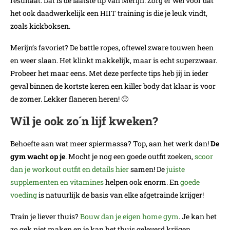
resultaat. Dat is de laatste tip van Merijn. Zorg er wel voor dat
het ook daadwerkelijk een HIIT training is die je leuk vindt,
zoals kickboksen.
Merijn’s favoriet? De battle ropes, oftewel zware touwen heen
en weer slaan. Het klinkt makkelijk, maar is echt superzwaar.
Probeer het maar eens. Met deze perfecte tips heb jij in ieder
geval binnen de kortste keren een killer body dat klaar is voor
de zomer. Lekker flaneren heren! 🙂
Wil je ook zo´n lijf kweken?
Behoefte aan wat meer spiermassa? Top, aan het werk dan!
De
gym wacht op je
. Mocht je nog een goede outfit zoeken,
scoor
dan je workout outfit en details hier
samen! De
juiste
supplementen en vitamines
helpen ook enorm. En
goede
voeding
is natuurlijk de basis van elke afgetrainde krijger!
Train je liever thuis?
Bouw dan je eigen home gym
. Je kan het
zo gek niet maken en je kan het thuis geleverd krijgen.