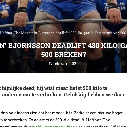
Hafthor ‘The Mountain’ Bjornsson deadlift 480 kilo: gaat hij het record van 50
’ BJORNSSON DEADLIFT 480 KILO: G
500 BREKEN?
17 februari 2020
ijnlijke deed; hij wist maar liefst 500 kilo te
or anderen om te verbreken. Gelukkig hebben we daar
dan ook ineens zien dat het mogelijk is. Zodra er een nieuwe hoger
n te verbreken. Zo ook met de 500 kilo deadlift. Hafthor ‘The
innenkort op de
Arnold Strongman Classic
op 5 maart de 500 kilo van