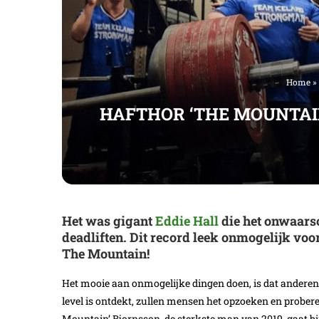
Home
»
HAFTHOR ‘THE MOUNTAIN
Het was gigant
Eddie Hall
die het onwaarsch
deadliften. Dit record leek onmogelijk vo
The Mountain!
Het mooie aan onmogelijke dingen doen, is dat anderen 
level is ontdekt, zullen mensen het opzoeken en probere
Mountain’ Bjornsson, de sterkste man van 2019, gaat b