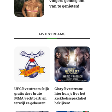
volgers genoeg om
van te genieten!
LIVE STREAMS
UFC live stream: kijk
Glory livestream:
gratis deze brute
hier kun je live het
MMA vechtpartijen
kickboksspektakel
terwijl ze gebeuren!
bekijken!