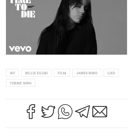
007
BILLIE EILISH
FILM
JAMES BOND
LIED
THEME SONG