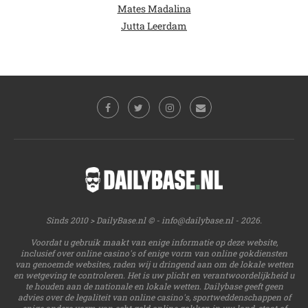
Mates Madalina
Jutta Leerdam
Sinds 2010 > DailyBase.nl © -
info@dailybase.nl
- 2026.
Voordat u gebruik maakt van enige informatie op deze website,
inclusief over online casino's of enige vorm van online gokdiensten
van genoemde websites, raden wij u dringend aan om de lokale wetten
en wetgeving te controleren. Het is uw plicht en verantwoordelijkheid u
te houden aan de nationale en lokale wetten. Dailybase geeft geen
advies over de legaliteit van online casino's, sportweddenschappen of