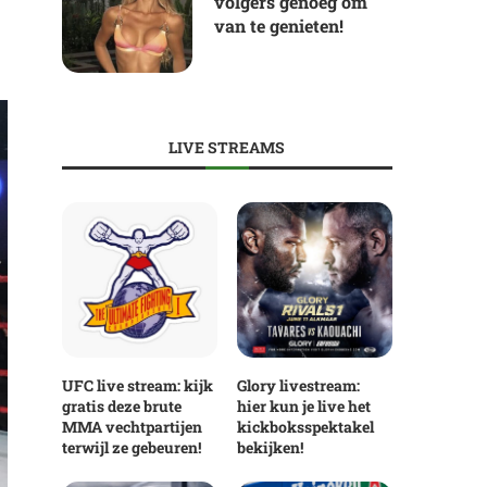
volgers genoeg om
van te genieten!
LIVE STREAMS
UFC live stream: kijk
Glory livestream:
gratis deze brute
hier kun je live het
MMA vechtpartijen
kickboksspektakel
terwijl ze gebeuren!
bekijken!