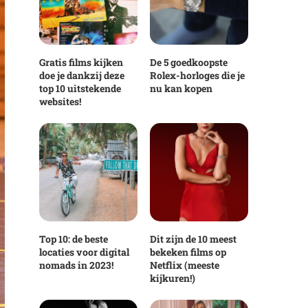
Gratis films kijken
De 5 goedkoopste
doe je dankzij deze
Rolex-horloges die je
top 10 uitstekende
nu kan kopen
websites!
Top 10: de beste
Dit zijn de 10 meest
locaties voor digital
bekeken films op
nomads in 2023!
Netflix (meeste
kijkuren!)