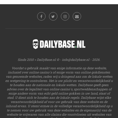
Sinds 2010 > DailyBase.nl © -
info@dailybase.nl
- 2026.
Voordat u gebruik maakt van enige informatie op deze website,
inclusief over online casino's of enige vorm van online gokdiensten
van genoemde websites, raden wij u dringend aan om de lokale wetten
en wetgeving te controleren. Het is uw plicht en verantwoordelijkheid u
te houden aan de nationale en lokale wetten. Dailybase geeft geen
advies over de legaliteit van online casino's, sportweddenschappen of
enige andere vorm van echt geld online gokken in uw land, staat of
stad. U dient zich te houden aan de lokale regels. Dailybase wijst elke
verantwoordelijkheid af voor uw gebruik van deze website en de
inhoud ervan. U stemt ermee in de volledige verantwoordelijkheid op u
te nemen voor uw gebruik van deze websites en de eigenaar(s) van de
website te vrijwaren van alle claims die voortvloeien uit websites van