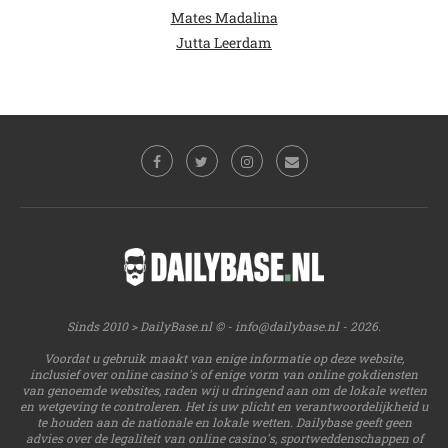
Mates Madalina
Jutta Leerdam
Sinds 2010 > DailyBase.nl © -
info@dailybase.nl
- 2026.
Voordat u gebruik maakt van enige informatie op deze website,
inclusief over online casino's of enige vorm van online gokdiensten
van genoemde websites, raden wij u dringend aan om de lokale wetten
en wetgeving te controleren. Het is uw plicht en verantwoordelijkheid u
te houden aan de nationale en lokale wetten. Dailybase geeft geen
advies over de legaliteit van online casino's, sportweddenschappen of