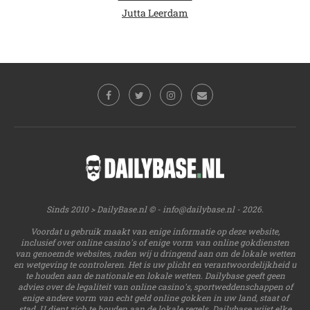
Jutta Leerdam
Sinds 2010 > DailyBase.nl © -
info@dailybase.nl
- 2026.
Voordat u gebruik maakt van enige informatie op deze website,
inclusief over online casino's of enige vorm van online gokdiensten
van genoemde websites, raden wij u dringend aan om de lokale wetten
en wetgeving te controleren. Het is uw plicht en verantwoordelijkheid u
te houden aan de nationale en lokale wetten. Dailybase geeft geen
advies over de legaliteit van online casino's, sportweddenschappen of
enige andere vorm van echt geld online gokken in uw land, staat of
stad. U dient zich te houden aan de lokale regels. Dailybase wijst elke