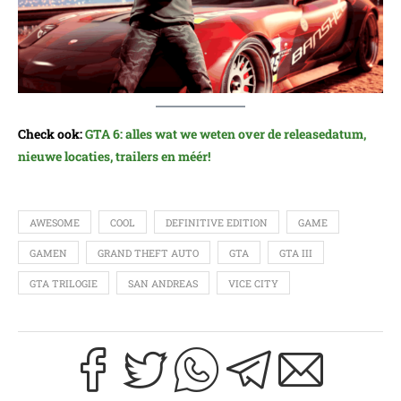
Check ook:
GTA 6: alles wat we weten over de releasedatum,
nieuwe locaties, trailers en méér!
AWESOME
COOL
DEFINITIVE EDITION
GAME
GAMEN
GRAND THEFT AUTO
GTA
GTA III
GTA TRILOGIE
SAN ANDREAS
VICE CITY