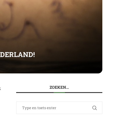
EDERLAND!
ZOEKEN…
k