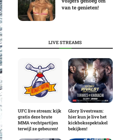
volgers genoeg om
van te genieten!
LIVE STREAMS
UFC live stream: kijk
Glory livestream:
gratis deze brute
hier kun je live het
MMA vechtpartijen
kickboksspektakel
terwijl ze gebeuren!
bekijken!