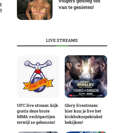
volgers genoeg om
E
van te genieten!
)
LIVE STREAMS
UFC live stream: kijk
Glory livestream:
gratis deze brute
hier kun je live het
MMA vechtpartijen
kickboksspektakel
terwijl ze gebeuren!
bekijken!