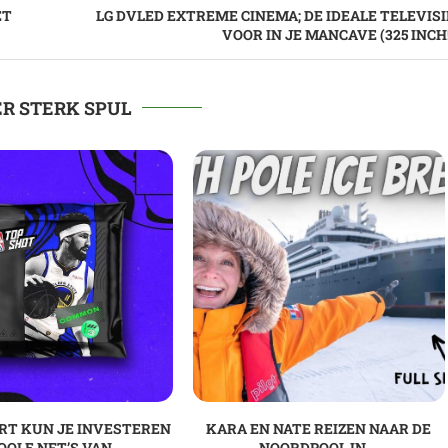
ET
LG DVLED EXTREME CINEMA; DE IDEALE TELEVISI
VOOR IN JE MANCAVE (325 INCH!
R STERK SPUL
RT KUN JE INVESTEREN
KARA EN NATE REIZEN NAAR DE
OOLE NFT’S VAN...
NOORDPOOL IN...