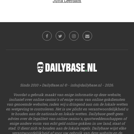
Jutta Leerdam
Sinds 2010 > DailyBase.nl © -
info@dailybase.nl
- 2026.
Voordat u gebruik maakt van enige informatie op deze website,
inclusief over online casino's of enige vorm van online gokdiensten
van genoemde websites, raden wij u dringend aan om de lokale wetten
en wetgeving te controleren. Het is uw plicht en verantwoordelijkheid u
te houden aan de nationale en lokale wetten. Dailybase geeft geen
advies over de legaliteit van online casino's, sportweddenschappen of
enige andere vorm van echt geld online gokken in uw land, staat of
stad. U dient zich te houden aan de lokale regels. Dailybase wijst elke
verantwoordelijkheid af voor uw gebruik van deze website en de