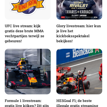
UFC live stream: kijk
Glory livestream: hier kun
gratis deze brute MMA
je live het
vechtpartijen terwijl ze
kickboksspektakel
gebeuren!
bekijken!
Formule 1 livestream:
HESGoal F1; de beste
gratis live kijken? Dit zijn
illegale gratis streaming