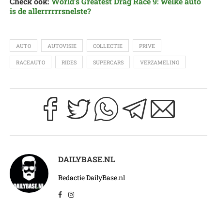
Check ook:
World’s Greatest Drag Race 9: welke auto
is de allerrrrrrsnelste?
AUTO
AUTOVISIE
COLLECTIE
PRIVE
RACEAUTO
RIDES
SUPERCARS
VERZAMELING
DAILYBASE.NL
Redactie DailyBase.nl