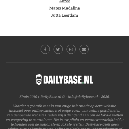
Alizee
Mates Madalina
Jutta Leerdam
Sinds 2010 > DailyBase.nl © -
info@dailybase.nl
- 2026.
Voordat u gebruik maakt van enige informatie op deze website,
inclusief over online casino's of enige vorm van online gokdiensten
van genoemde websites, raden wij u dringend aan om de lokale wetten
en wetgeving te controleren. Het is uw plicht en verantwoordelijkheid u
te houden aan de nationale en lokale wetten. Dailybase geeft geen
advies over de legaliteit van online casino's, sportweddenschappen of