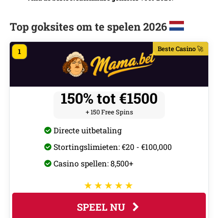
Top goksites om te spelen 2026
Beste Casino 🚀
1
150% tot €1500
+ 150 Free Spins
Directe uitbetaling
Stortingslimieten: €20 - €100,000
Casino spellen: 8,500+
SPEEL NU