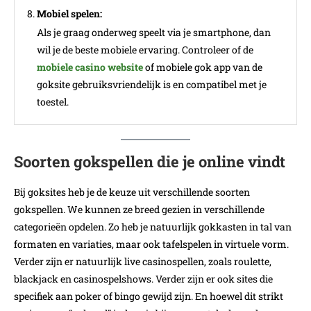
Mobiel spelen:
Als je graag onderweg speelt via je smartphone, dan
wil je de beste mobiele ervaring. Controleer of de
mobiele casino website
of mobiele gok app van de
goksite gebruiksvriendelijk is en compatibel met je
toestel.
Soorten gokspellen die je online vindt
Bij goksites heb je de keuze uit verschillende soorten
gokspellen. We kunnen ze breed gezien in verschillende
categorieën opdelen. Zo heb je natuurlijk gokkasten in tal van
formaten en variaties, maar ook tafelspelen in virtuele vorm.
Verder zijn er natuurlijk live casinospellen, zoals roulette,
blackjack en casinospelshows. Verder zijn er ook sites die
specifiek aan poker of bingo gewijd zijn. En hoewel dit strikt