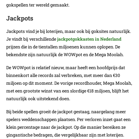
gokspellen ter wereld gemaakt.
Jackpots
Jackpots vind je bij loterijen, maar ook bij goksites natuurlijk.
Je vindt bij verschillende
jackpotgokkasten in Nederland
prijzen die in de tientallen miljoenen kunnen oplopen. De
bekendste zijn natuurlijk de WOWpot en de Mega Moolah.
De WOWpot is relatief nieuw, maar heeft een hoofdprijs dat
binnenkort alle records zal verbreken, met meer dan €30
miljoen op dit moment. De vorige recordhouder, Mega Moolah,
met een grootste winst van een slordige €18 miljoen, blijft het
natuurlijk ook uitstekend doen.
Bij beide spellen groeit de jackpot gestaag, naargelang meer
spelers weddenschappen plaatsen. Per verloren inzet gaat een
klein percentage naar de jackpot. Op die manier bereiken ze
gingantische bedragen, die vergelijkbaar zijn met loterijen.