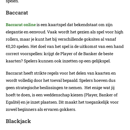
spelen.
Baccarat
Baccarat online
is een kaartspel dat bekendstaat om zijn
elegantie en eenvoud. Vaak wordt het gezien als spel voor high
rollers, maar je kunt het bij verschillende goksites al vanaf
€0,20 spelen. Het doel van het spel is de uitkomst van een hand
correct voorspellen: krijgt de Player of de Banker de beste
kaarten? Spelers kunnen ook inzetten op een gelijkspel.
Baccarat heeft strikte regels voor het delen van kaarten en
wordt volledig door het toeval bepaald. Spelers hoeven dus
geen strategische beslissingen te nemen. Het enige wat jij
hoeft te doen, is een weddenschap kiezen (Player, Banker of
Egalité) en je inzet plaatsen. Dit maakt het toegankelijk voor
zowel beginners als ervaren gokkers.
Blackjack