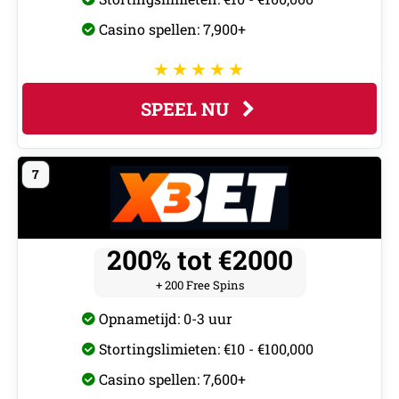
Casino spellen: 7,900+
SPEEL NU
7
200% tot €2000
+ 200 Free Spins
Opnametijd: 0-3 uur
Stortingslimieten: €10 - €100,000
Casino spellen: 7,600+