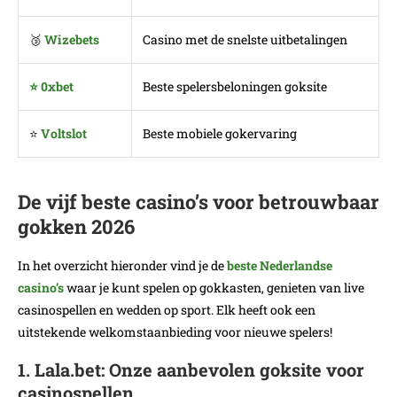
🥉
Wizebets
Casino met de snelste uitbetalingen
⭐
0xbet
Beste spelersbeloningen goksite
⭐
Voltslot
Beste mobiele gokervaring
De vijf beste casino’s voor betrouwbaar
gokken 2026
In het overzicht hieronder vind je de
beste Nederlandse
casino’s
waar je kunt spelen op gokkasten, genieten van live
casinospellen en wedden op sport. Elk heeft ook een
uitstekende welkomstaanbieding voor nieuwe spelers!
1. Lala.bet: Onze aanbevolen goksite voor
casinospellen