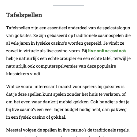
Tafelspellen
Tafelspellen zijn een essentieel onderdeel van de spelcatalogus
van goksites. Ze zijn gebaseerd op traditionele casinospelen die
al vele jaren in fysieke casino’s worden gespeeld. Je vindt ze
zowel in virtuele als live casino-vorm. Bij
live online casino’s
heb je natuurlijk een echte croupier en een echte tafel, terwijl je
natuurlijk ook computerspelversies van deze populaire
klassiekers vindt.
Wat ze vooral interessant maakt voor spelers bij goksites is
dat je deze spellen kunt spelen zonder het huis te verlaten, of
om het even waar dankzij mobiel gokken. Ook handig is dat je
bij live casino’s een veel lager budget nodig hebt, dan pakweg
in een fysiek casino of gokhal.
Meestal volgen de spellen in live casino’s de traditionele regels,