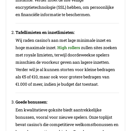
encryptietechnologie (SSL) hebben, om persoonlijke
en financiële informatie te beschermen.
Tafellimieten en inzetlimieten:
Wij raden casino’s aan met lage minimale inzet en
hoge maximale inzet.
High rollers
zullen sites zoeken
met royale limieten, terwijl doordeweekse spelers
misschien de voorkeur geven aan lagere inzetten.
Verder wil je al kunnen storten voor kleine bedragen
als €5 of €10, maar ook voor grotere bedragen van
€1.000 of meer, indien je budget dat toestaat.
Goede bonussen:
Een kwalitatieve goksite biedt aantrekkelijke
bonussen, vooral voor nieuwe spelers. Onze toplijst
bevat casino’s die competitieve welkomstbonussen en