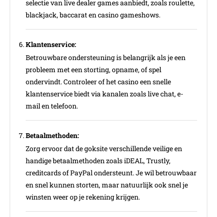
selectie van live dealer games aanbiedt, zoals roulette,
blackjack, baccarat en casino gameshows.
Klantenservice:
Betrouwbare ondersteuning is belangrijk als je een
probleem met een storting, opname, of spel
ondervindt. Controleer of het casino een snelle
klantenservice biedt via kanalen zoals live chat, e-
mail en telefoon.
Betaalmethoden:
Zorg ervoor dat de goksite verschillende veilige en
handige betaalmethoden zoals iDEAL, Trustly,
creditcards of PayPal ondersteunt. Je wil betrouwbaar
en snel kunnen storten, maar natuurlijk ook snel je
winsten weer op je rekening krijgen.