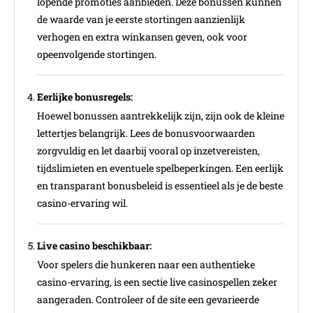
lopende promoties aanbieden. Deze bonussen kunnen
de waarde van je eerste stortingen aanzienlijk
verhogen en extra winkansen geven, ook voor
opeenvolgende stortingen.
Eerlijke bonusregels:
Hoewel bonussen aantrekkelijk zijn, zijn ook de kleine
lettertjes belangrijk. Lees de bonusvoorwaarden
zorgvuldig en let daarbij vooral op inzetvereisten,
tijdslimieten en eventuele spelbeperkingen. Een eerlijk
en transparant bonusbeleid is essentieel als je de beste
casino-ervaring wil.
Live casino beschikbaar:
Voor spelers die hunkeren naar een authentieke
casino-ervaring, is een sectie live casinospellen zeker
aangeraden. Controleer of de site een gevarieerde