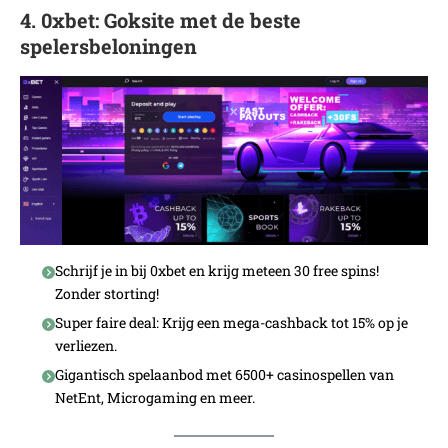
4. 0xbet: Goksite met de beste
spelersbeloningen
Schrijf je in bij 0xbet en krijg meteen 30 free spins!
Zonder storting!
Super faire deal: Krijg een mega-cashback tot 15% op je
verliezen.
Gigantisch spelaanbod met 6500+ casinospellen van
NetEnt, Microgaming en meer.