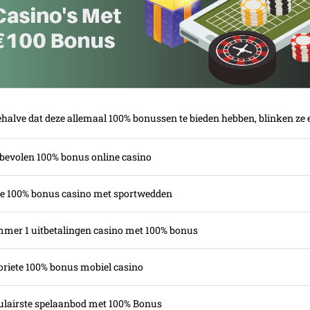
ehalve dat deze allemaal 100% bonussen te bieden hebben, blinken ze e
bevolen 100% bonus online casino
te 100% bonus casino met sportwedden
mer 1 uitbetalingen casino met 100% bonus
riete 100% bonus mobiel casino
ulairste spelaanbod met 100% Bonus