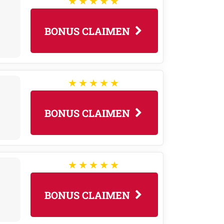
BONUS CLAIMEN
BONUS CLAIMEN
BONUS CLAIMEN