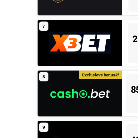
7
2
Exclusieve bonus🎁
8
8
9