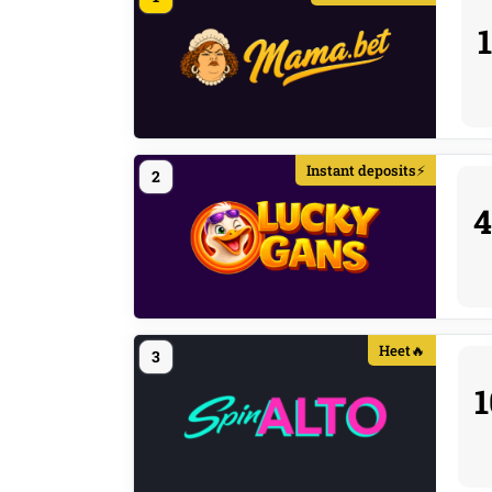
Instant deposits⚡
2
4
Heet🔥
3
1