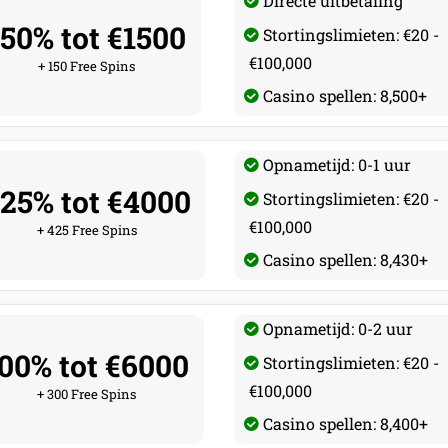
Directe uitbetaling
150% tot €1500
Stortingslimieten: €20 -
€100,000
+ 150 Free Spins
Casino spellen: 8,500+
Opnametijd: 0-1 uur
25% tot €4000
Stortingslimieten: €20 -
€100,000
+ 425 Free Spins
Casino spellen: 8,430+
Opnametijd: 0-2 uur
00% tot €6000
Stortingslimieten: €20 -
€100,000
+ 300 Free Spins
Casino spellen: 8,400+