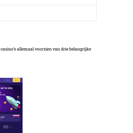
 casino’s allemaal voorzien van drie belangrijke