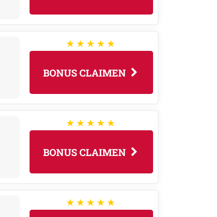
BONUS CLAIMEN
BONUS CLAIMEN