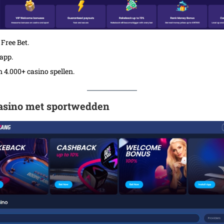
Free Bet.
app.
 4.000+ casino spellen.
casino met sportwedden