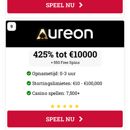
SPEEL NU
9
425% tot €10000
+ 550 Free Spins
Opnametijd: 0-3 uur
Stortingslimieten: €10 - €100,000
Casino spellen: 7,500+
SPEEL NU