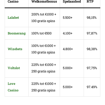
Casino
Welkomstbonus
Spelaanbod
RTP
200% tot €1000 +
Lalabet
5.500+
98,15%
100 gratis spins
Boomerang
100% tot €500
4.100+
97,87%
100% tot €1000 +
Wizebets
4.800+
98,38%
100 gratis spins
225% tot €1000 +
Voltslot
5.000+
97,75%
250 gratis spins
Love
225% tot €1000 +
5.000+
97.49%
Casino
250 gratis spins