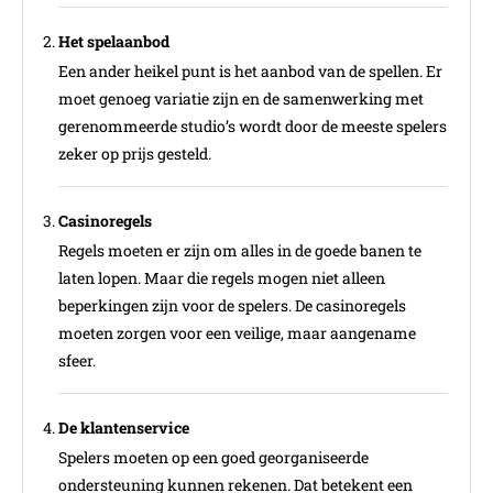
Het spelaanbod
Een ander heikel punt is het aanbod van de spellen. Er
moet genoeg variatie zijn en de samenwerking met
gerenommeerde studio’s wordt door de meeste spelers
zeker op prijs gesteld.
Casinoregels
Regels moeten er zijn om alles in de goede banen te
laten lopen. Maar die regels mogen niet alleen
beperkingen zijn voor de spelers. De casinoregels
moeten zorgen voor een veilige, maar aangename
sfeer.
De klantenservice
Spelers moeten op een goed georganiseerde
ondersteuning kunnen rekenen. Dat betekent een