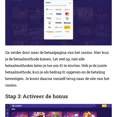
Ga verder door naar de betaalpagina van het casino. Hier kun
je de betaalmethode kiezen. Let wel op, niet alle
betaalmethoden laten je toe om €1 te storten. Heb je de juiste
betaalmethode, kun je als bedrag €1 opgeven en de betaling
bevestigen. Je komt daarna vanzelf terug naar de site van het
casino.
Stap 3: Activeer de bonus