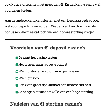
ook kunt storten met niet meer dan €1. En dat kan je soms wel
voordelen bieden.
Aan de andere kant kan storten met een heel laag bedrag ook
wel voor beperkingen zorgen. We denken hier direct aan de
bonussen, die meestal toch wel een hogere storting vragen.
Voordelen van €1 deposit casino’s
Je kunt het casino testen
Het is geen aanslag op je budget
Weinig storten en toch voor geld spelen
Weinig risico
Een even groot spelaanbod dan andere casino’s
Je hangt niet vast omwille van een hoge storting
Nadelen van €1 storting casino’s