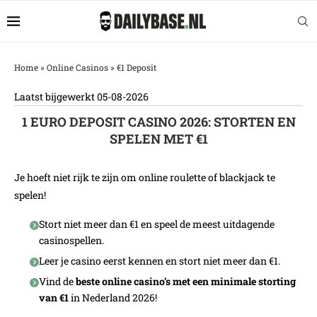
Home
»
Online Casinos
»
€1 Deposit
Laatst bijgewerkt
05-08-2026
1 EURO DEPOSIT CASINO 2026: STORTEN EN
SPELEN MET €1
Je hoeft niet rijk te zijn om online roulette of blackjack te
spelen!
Stort niet meer dan €1 en speel de meest uitdagende
casinospellen.
Leer je casino eerst kennen en stort niet meer dan €1.
Vind de
beste online casino’s met een minimale storting
van €1
in Nederland 2026!