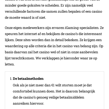
minder goede goksites te scheiden. Er zijn namelijk veel
verschillende factoren die samen zullen bepalen of een casino
de moeite waard is of niet.
Onze eigen medewerkers zijn ervaren iGaming-specialisten. Ze
speuren het internet af en bekijken de casino’s die interessant
lijken. Deze sites worden dan in detail bekeken. Ze krijgen een
waardering op alle criteria die in het casino van belang zijn. Op
basis daarvan zal het casino wel of niet in onze aanbevolen
lijst terechtkomen. We verklappen je hieronder waar ze op
letten.
De betaalmethoden
Ook als je niet meer dan €1 wilt storten moet je dat
comfortabel kunnen doen. Het is daarom belangrijk
dat de casino’s genoeg veilige betaalmiddelen
aanreiken hiervoor.