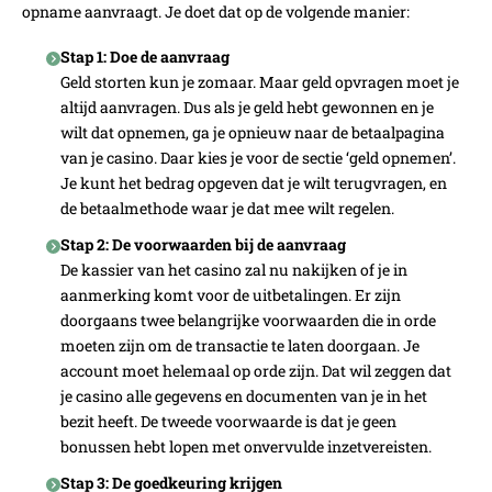
opname aanvraagt. Je doet dat op de volgende manier:
Stap 1: Doe de aanvraag
Geld storten kun je zomaar. Maar geld opvragen moet je
altijd aanvragen. Dus als je geld hebt gewonnen en je
wilt dat opnemen, ga je opnieuw naar de betaalpagina
van je casino. Daar kies je voor de sectie ‘geld opnemen’.
Je kunt het bedrag opgeven dat je wilt terugvragen, en
de betaalmethode waar je dat mee wilt regelen.
Stap 2: De voorwaarden bij de aanvraag
De kassier van het casino zal nu nakijken of je in
aanmerking komt voor de uitbetalingen. Er zijn
doorgaans twee belangrijke voorwaarden die in orde
moeten zijn om de transactie te laten doorgaan. Je
account moet helemaal op orde zijn. Dat wil zeggen dat
je casino alle gegevens en documenten van je in het
bezit heeft. De tweede voorwaarde is dat je geen
bonussen hebt lopen met onvervulde inzetvereisten.
Stap 3: De goedkeuring krijgen