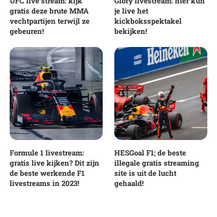
UFC live stream: kijk
Glory livestream: hier kun
gratis deze brute MMA
je live het
vechtpartijen terwijl ze
kickboksspektakel
gebeuren!
bekijken!
Formule 1 livestream:
HESGoal F1; de beste
gratis live kijken? Dit zijn
illegale gratis streaming
de beste werkende F1
site is uit de lucht
livestreams in 2023!
gehaald!