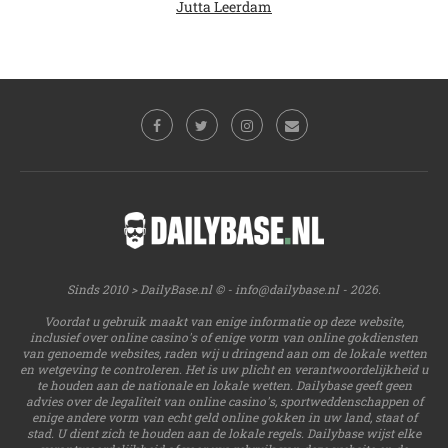
Jutta Leerdam
Sinds 2010 > DailyBase.nl © -
info@dailybase.nl
- 2026.
Voordat u gebruik maakt van enige informatie op deze website,
inclusief over online casino's of enige vorm van online gokdiensten
van genoemde websites, raden wij u dringend aan om de lokale wetten
en wetgeving te controleren. Het is uw plicht en verantwoordelijkheid u
te houden aan de nationale en lokale wetten. Dailybase geeft geen
advies over de legaliteit van online casino's, sportweddenschappen of
enige andere vorm van echt geld online gokken in uw land, staat of
stad. U dient zich te houden aan de lokale regels. Dailybase wijst elke