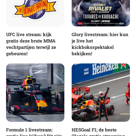
UFC live stream: kijk
Glory livestream: hier kun
gratis deze brute MMA
je live het
vechtpartijen terwijl ze
kickboksspektakel
gebeuren!
bekijken!
Formule 1 livestream:
HESGoal F1; de beste
gratis live kijken? Dit zijn
illegale gratis streaming