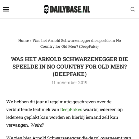
Home
»
Was het Arnold Schwarzenegger die speelde in No
Country for Old Men? (DeepFake)
WAS HET ARNOLD SCHWARZENEGGER DIE
SPEELDE IN NO COUNTRY FOR OLD MEN?
(DEEPFAKE)
11 november 2019
We hebben dit jaar al regelmatig geschreven over de
verbluffende techniek van
DeepFakes
waarbij iedereen op
iedereen geplakt kan worden en hierbij iemand zelf kan
vervangen.
Weird!
We zien hier Arnold Schwarzenegger die de rol overneemt van