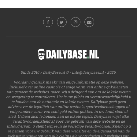
Sinds 2010 > DailyBase.nl © -
info@dailybase.nl
- 2026.
Voordat u gebruik maakt van enige informatie op deze website,
inclusief over online casino's of enige vorm van online gokdiensten
van genoemde websites, raden wij u dringend aan om de lokale wetten
en wetgeving te controleren. Het is uw plicht en verantwoordelijkheid u
te houden aan de nationale en lokale wetten. Dailybase geeft geen
advies over de legaliteit van online casino's, sportweddenschappen of
enige andere vorm van echt geld online gokken in uw land, staat of
stad. U dient zich te houden aan de lokale regels. Dailybase wijst elke
verantwoordelijkheid af voor uw gebruik van deze website en de
inhoud ervan. U stemt ermee in de volledige verantwoordelijkheid op u
te nemen voor uw gebruik van deze websites en de eigenaar(s) van de
website te vrijwaren van alle claims die voortvloeien uit websites van