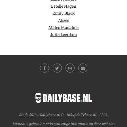
Estelle Hagen
Emily Black
Alizee
Mates Madalina
Jutta Leerdam
Sinds 2010 > DailyBase.nl © -
info@dailybase.nl
- 2026.
Voordat u gebruik maakt van enige informatie op deze website,