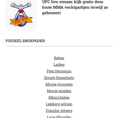
UFC live stream: kijk gratis deze
brute MMA vechtpartijen terwijl ze
gebeuren!
VISUEEL SNOEPGOED
Babes
Ladies
Pien Hersman
Stoute Snapchats
Mooie vrouwen
Mooie meiden
Bikini babes
Lekkere wijven
Epische Jetsers
Lana Rhoades