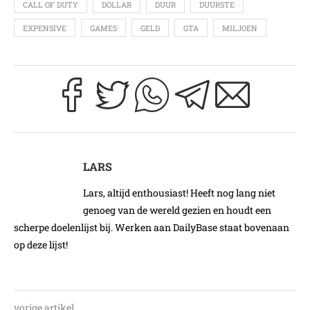
CALL OF DUTY
DOLLAR
DUUR
DUURSTE
EXPENSIVE
GAMES
GELD
GTA
MILJOEN
LARS
Lars, altijd enthousiast! Heeft nog lang niet
genoeg van de wereld gezien en houdt een
scherpe doelenlijst bij. Werken aan DailyBase staat bovenaan
op deze lijst!
vorige artikel