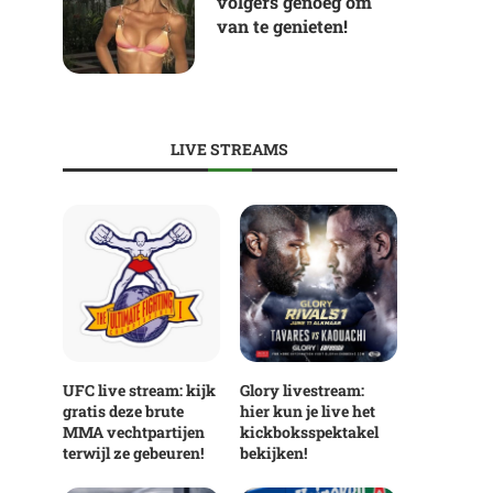
volgers genoeg om
van te genieten!
LIVE STREAMS
UFC live stream: kijk
Glory livestream:
gratis deze brute
hier kun je live het
MMA vechtpartijen
kickboksspektakel
terwijl ze gebeuren!
bekijken!