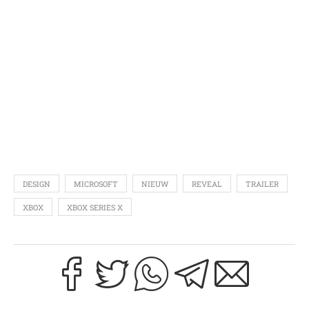
DESIGN
MICROSOFT
NIEUW
REVEAL
TRAILER
XBOX
XBOX SERIES X