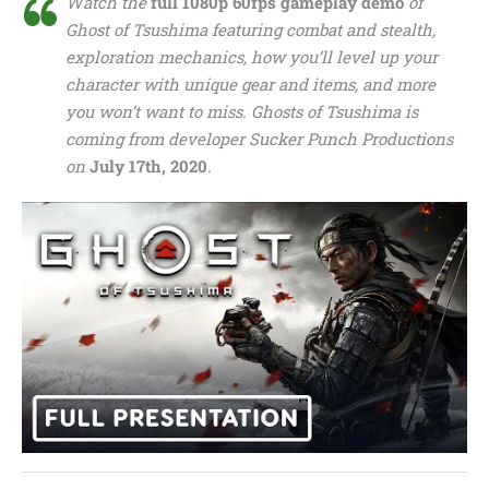
Watch the
full 1080p 60fps gameplay demo
of
Ghost of Tsushima featuring combat and stealth,
exploration mechanics, how you’ll level up your
character with unique gear and items, and more
you won’t want to miss. Ghosts of Tsushima is
coming from developer Sucker Punch Productions
on
July 17th, 2020
.