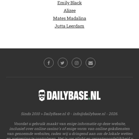
Emily Black
Alizee
Mates Madalina
Jutta Leerdam
Sinds 2010 > DailyBase.nl © -
info@dailybase.nl
- 2026.
Voordat u gebruik maakt van enige informatie op deze website,
inclusief over online casino's of enige vorm van online gokdiensten
van genoemde websites, raden wij u dringend aan om de lokale wetten
en wetgeving te controleren. Het is uw plicht en verantwoordelijkheid u