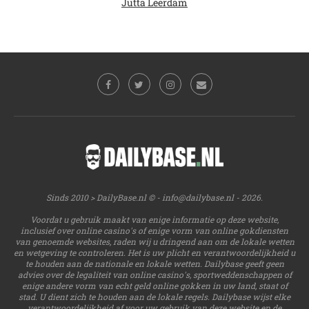
Jutta Leerdam
Sinds 2010 > DailyBase.nl © -
info@dailybase.nl
- 2026.
Voordat u gebruik maakt van enige informatie op deze website,
inclusief over online casino's of enige vorm van online gokdiensten
van genoemde websites, raden wij u dringend aan om de lokale wetten
en wetgeving te controleren. Het is uw plicht en verantwoordelijkheid u
te houden aan de nationale en lokale wetten. Dailybase geeft geen
advies over de legaliteit van online casino's, sportweddenschappen of
enige andere vorm van echt geld online gokken in uw land, staat of
stad. U dient zich te houden aan de lokale regels. Dailybase wijst elke
verantwoordelijkheid af voor uw gebruik van deze website en de