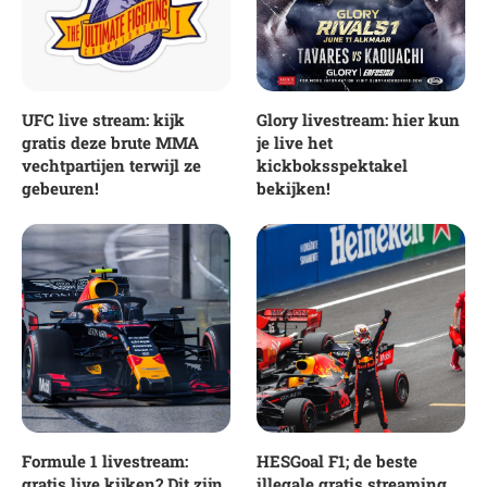
UFC live stream: kijk
Glory livestream: hier kun
gratis deze brute MMA
je live het
vechtpartijen terwijl ze
kickboksspektakel
gebeuren!
bekijken!
Formule 1 livestream:
HESGoal F1; de beste
gratis live kijken? Dit zijn
illegale gratis streaming