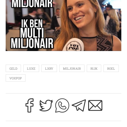
GELD
LUXE
LXRY
MILJONAIR
RIJK
ROEL
VOXPOP