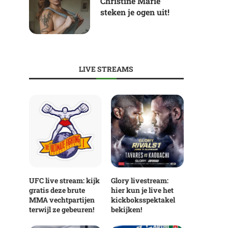
Christine Marie
steken je ogen uit!
LIVE STREAMS
UFC live stream: kijk
Glory livestream:
gratis deze brute
hier kun je live het
MMA vechtpartijen
kickboksspektakel
terwijl ze gebeuren!
bekijken!