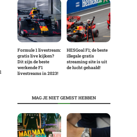
Formule 1 livestream:
HESGoal F1; de beste
gratis live kijken?
illegale gratis
Dit zijn de beste
streaming site is uit
werkende F1
de lucht gehaald!
l
livestreams in 2023!
MAG JE NIET GEMIST HEBBEN