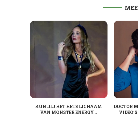
MEE
KUN JIJ HET HETE LICHAAM
DOCTOR M
VAN MONSTER ENERGY...
VIDEO’S