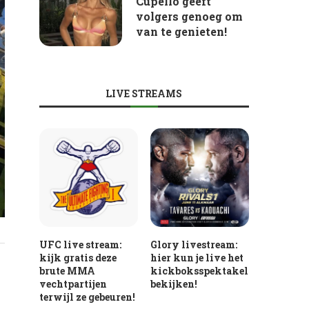
Cupello geeft
volgers genoeg om
van te genieten!
LIVE STREAMS
UFC live stream:
Glory livestream:
kijk gratis deze
hier kun je live het
brute MMA
kickboksspektakel
vechtpartijen
bekijken!
terwijl ze gebeuren!