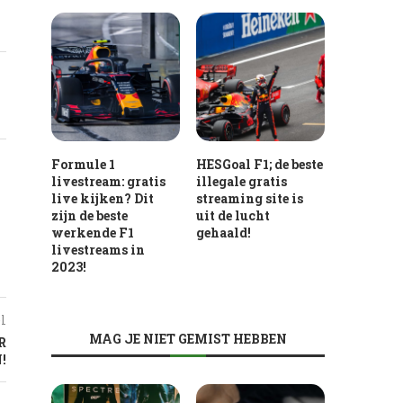
Formule 1
HESGoal F1; de beste
livestream: gratis
illegale gratis
live kijken? Dit
streaming site is
zijn de beste
uit de lucht
werkende F1
gehaald!
livestreams in
2023!
l
MAG JE NIET GEMIST HEBBEN
R
!