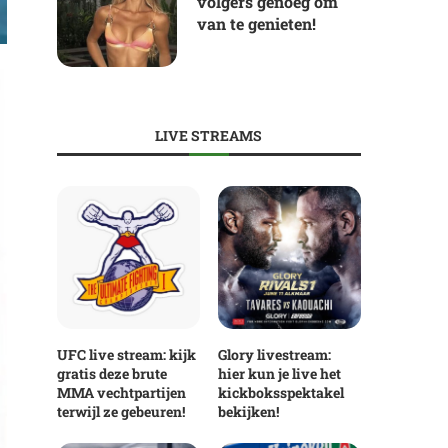
volgers genoeg om
van te genieten!
LIVE STREAMS
UFC live stream: kijk
Glory livestream:
gratis deze brute
hier kun je live het
MMA vechtpartijen
kickboksspektakel
terwijl ze gebeuren!
bekijken!