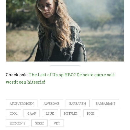
Check ook:
The Last of Us op HBO? De beste game ooit
wordt een hitserie!
AFLEVERINGEN
AWESOME
BARBAREN
BARBARIANS
COOL
GAAF
LEUK
NETFLIX
NICE
SEIZOEN 2
SERIE
VET