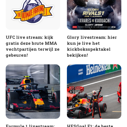
UFC live stream: kijk
Glory livestream: hier
gratis deze brute MMA
kun je live het
vechtpartijen terwijl ze
kickboksspektakel
gebeuren!
bekijken!
Formule 1 livestream:
HESGoal F1; de beste