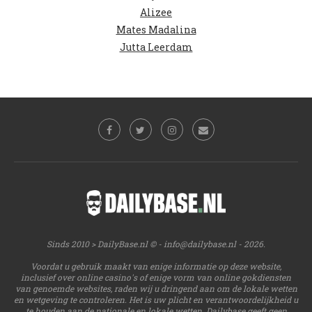
Alizee
Mates Madalina
Jutta Leerdam
Sinds 2010 > DailyBase.nl © -
info@dailybase.nl
- 2026.
Voordat u gebruik maakt van enige informatie op deze website,
inclusief over online casino's of enige vorm van online gokdiensten
van genoemde websites, raden wij u dringend aan om de lokale wetten
en wetgeving te controleren. Het is uw plicht en verantwoordelijkheid u
te houden aan de nationale en lokale wetten. Dailybase geeft geen