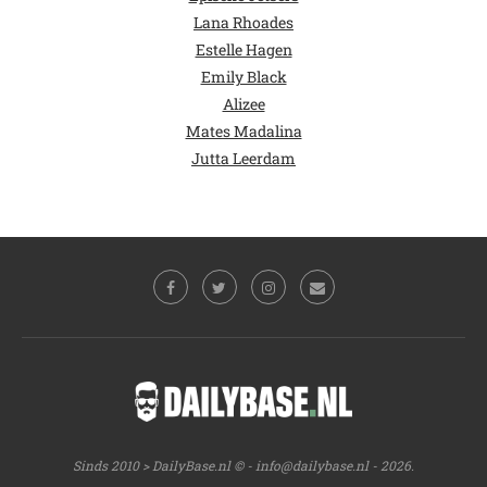
Lana Rhoades
Estelle Hagen
Emily Black
Alizee
Mates Madalina
Jutta Leerdam
Sinds 2010 > DailyBase.nl © -
info@dailybase.nl
- 2026.