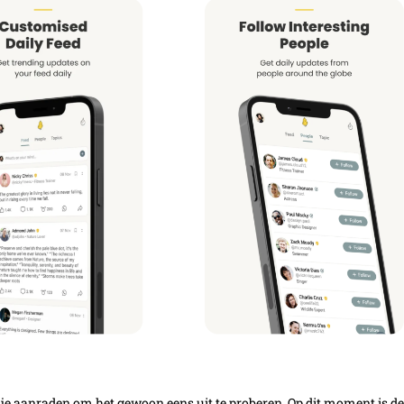
j je aanraden om het gewoon eens uit te proberen. Op dit moment is de