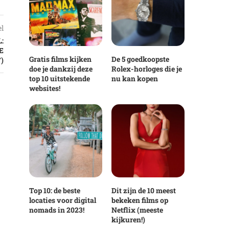
el
:
E
Gratis films kijken
De 5 goedkoopste
)
doe je dankzij deze
Rolex-horloges die je
top 10 uitstekende
nu kan kopen
websites!
Top 10: de beste
Dit zijn de 10 meest
locaties voor digital
bekeken films op
nomads in 2023!
Netflix (meeste
kijkuren!)