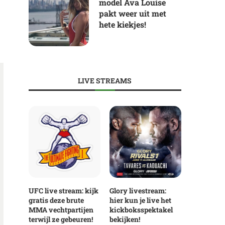
model Ava Louise
pakt weer uit met
hete kiekjes!
LIVE STREAMS
UFC live stream: kijk
Glory livestream:
gratis deze brute
hier kun je live het
MMA vechtpartijen
kickboksspektakel
terwijl ze gebeuren!
bekijken!