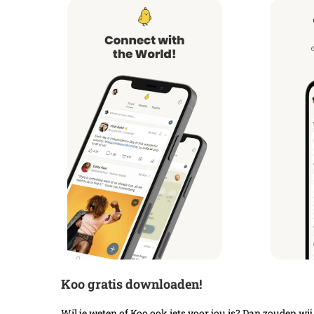
Koo gratis downloaden!
Wil je weten of Koo ook iets voor jou is? Dan zouden wi