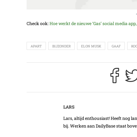
Check ook:
Hoe werkt de nieuwe ‘Gas’ social media app
APART
BIJZONDER
ELON MUSK
GAAF
KO
LARS
Lars, altijd enthousiast! Heeft nog l
bij. Werken aan DailyBase staat boven